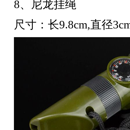
8、尼龙挂绳
尺寸：长9.8cm,直径3c