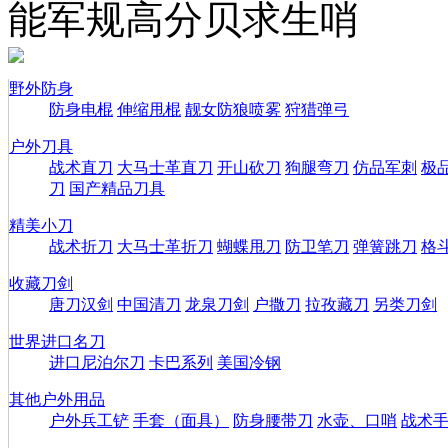
能军规高分贝求生哨
野外防身
防身电棍
伸缩甩棍
靓女防狼喷雾
狩猎弹弓
户外刀具
战术直刀
大马士革直刀
开山砍刀
狗腿弯刀
仿品军刺
极
刀
国产精品刀具
精美小刀
战术折刀
大马士革折刀
蝴蝶甩刀
防卫笔刀
弹簧跳刀
格
收藏刀剑
唐刀汉剑
中国清刀
龙泉刀剑
户撒刀
拉孜藏刀
另类刀剑
世界进口名刀
进口尼泊尔刀
卡巴系列
美国冷钢
其他户外用品
户外兵工铲
手套（面具）
防身腰带刀
水壶、口哨
战术