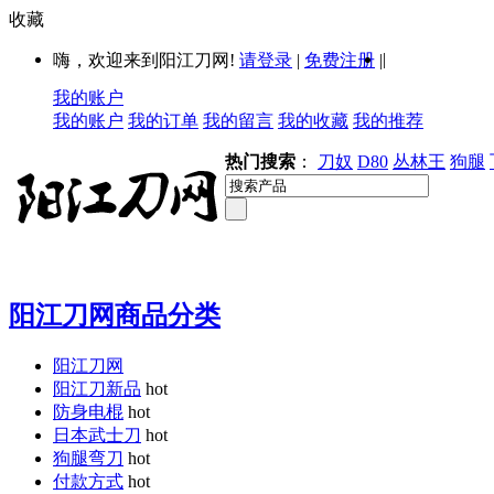
收藏
|
嗨，欢迎来到阳江刀网!
请登录
|
免费注册
|
我的账户
我的账户
我的订单
我的留言
我的收藏
我的推荐
热门搜索
：
刀奴
D80
丛林王
狗腿
阳江刀网商品分类
阳江刀网
阳江刀新品
hot
防身电棍
hot
日本武士刀
hot
狗腿弯刀
hot
付款方式
hot