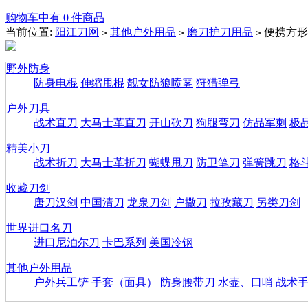
购物车中有 0 件商品
当前位置:
阳江刀网
其他户外用品
磨刀护刀用品
便携方形
>
>
>
野外防身
防身电棍
伸缩甩棍
靓女防狼喷雾
狩猎弹弓
户外刀具
战术直刀
大马士革直刀
开山砍刀
狗腿弯刀
仿品军刺
极
精美小刀
战术折刀
大马士革折刀
蝴蝶甩刀
防卫笔刀
弹簧跳刀
格
收藏刀剑
唐刀汉剑
中国清刀
龙泉刀剑
户撒刀
拉孜藏刀
另类刀剑
世界进口名刀
进口尼泊尔刀
卡巴系列
美国冷钢
其他户外用品
户外兵工铲
手套（面具）
防身腰带刀
水壶、口哨
战术