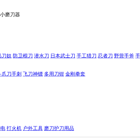
小磨刀器
品刀奴
防卫棍刀
潜水刀
日本武士刀
手工猎刀
忍者刀
野营手斧
斗爪刀手刺
飞刀神镖
多用刀钳
金刚拳套
手电
打火机
户外工具
磨刀护刀用品