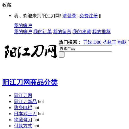
收藏
|
嗨，欢迎来到阳江刀网!
请登录
|
免费注册
|
我的账户
我的账户
我的订单
我的留言
我的收藏
我的推荐
热门搜索
：
刀奴
D80
丛林王
狗腿
阳江刀网商品分类
阳江刀网
阳江刀新品
hot
防身电棍
hot
日本武士刀
hot
狗腿弯刀
hot
付款方式
hot