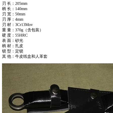
刃 长：205mm
柄 长：140mm
刃 宽：50mm
刃 厚：4mm
刃 材：3Cr13Mov
重 量：370g（含包装）
硬 度：55HRC
表 面：砂光
柄 材：扎皮
锁 型：定锁
其 他：牛皮纸盒和人革套