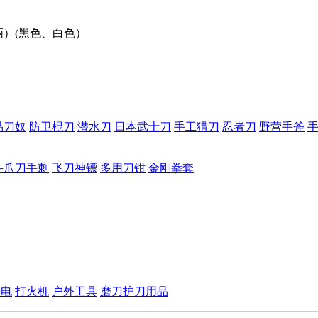
柄）(黑色、白色）
品刀奴
防卫棍刀
潜水刀
日本武士刀
手工猎刀
忍者刀
野营手斧
斗爪刀手刺
飞刀神镖
多用刀钳
金刚拳套
手电
打火机
户外工具
磨刀护刀用品