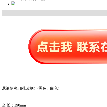
尼泊尔弯刀(扎皮柄）(黑色、白色）
全 长：390mm