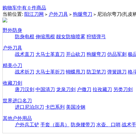
购物车中有 0 件商品
当前位置:
阳江刀网
户外刀具
狗腿弯刀
尼泊尔弯刀(扎皮
>
>
>
野外防身
防身电棍
伸缩甩棍
靓女防狼喷雾
狩猎弹弓
户外刀具
战术直刀
大马士革直刀
开山砍刀
狗腿弯刀
仿品军刺
极
精美小刀
战术折刀
大马士革折刀
蝴蝶甩刀
防卫笔刀
弹簧跳刀
格
收藏刀剑
唐刀汉剑
中国清刀
龙泉刀剑
户撒刀
拉孜藏刀
另类刀剑
世界进口名刀
进口尼泊尔刀
卡巴系列
美国冷钢
其他户外用品
户外兵工铲
手套（面具）
防身腰带刀
水壶、口哨
战术