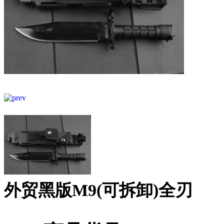
外贸黑版M9(可拆卸)全刃