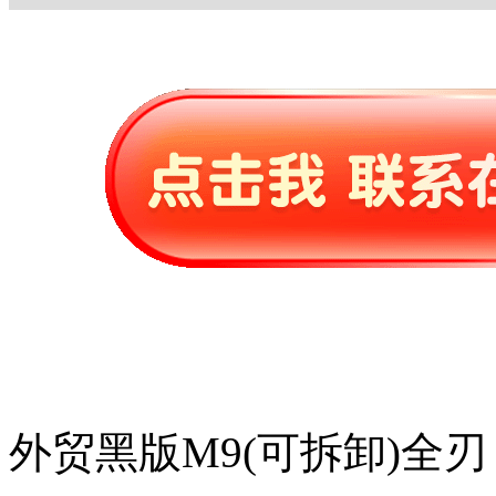
外贸黑版M9(可拆卸)全刃