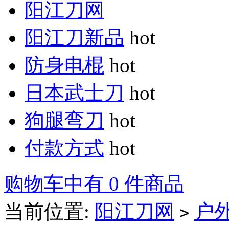
阳江刀网
阳江刀新品
hot
防身电棍
hot
日本武士刀
hot
狗腿弯刀
hot
付款方式
hot
购物车中有 0 件商品
当前位置:
阳江刀网
户
>