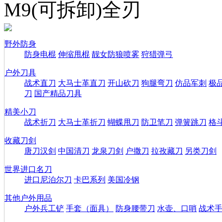
M9(可拆卸)全刃
野外防身
防身电棍
伸缩甩棍
靓女防狼喷雾
狩猎弹弓
户外刀具
战术直刀
大马士革直刀
开山砍刀
狗腿弯刀
仿品军刺
极
刀
国产精品刀具
精美小刀
战术折刀
大马士革折刀
蝴蝶甩刀
防卫笔刀
弹簧跳刀
格
收藏刀剑
唐刀汉剑
中国清刀
龙泉刀剑
户撒刀
拉孜藏刀
另类刀剑
世界进口名刀
进口尼泊尔刀
卡巴系列
美国冷钢
其他户外用品
户外兵工铲
手套（面具）
防身腰带刀
水壶、口哨
战术